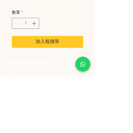
數量
*
加入報價單
史丹堡 (香港) 有限公司
Steampool (Hong Kong) Company Limited
電話 Tel:
2342 8129
​傳真 Fax:
2342 8449
地址 Address: 九龍觀塘創業街 2 號美亞工業
大廈 5 樓 C 室
Flat 5C, Meyer Industrial Building, 2 Chong Yip
Street, Kwun Tong, Kowloon, Hong Kong
接受政府部門及各大型機構採購卡