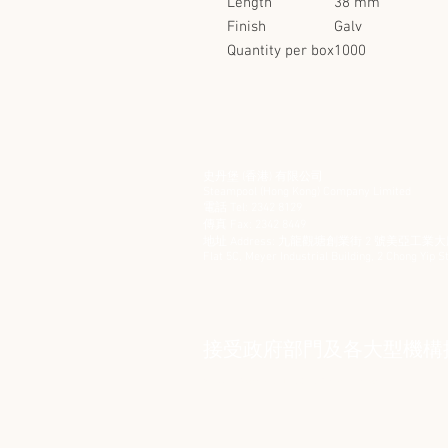
Length
38 mm
Finish
Galv
Quantity per box
1000
史丹堡 (香港) 有限公司
Steampool (Hong Kong) Company Limited
電話 Tel: 2342 8129
​傳真 Fax: 2342 8449
地址 Address: 九龍觀塘創業街 2 號美亞工業大廈
Flat 5C, Meyer Industrial Building, 2 Chong Yip
接受政府部門及各大型機構採購卡 
© 2006 by Steampool (Hong Kong) Company Limited