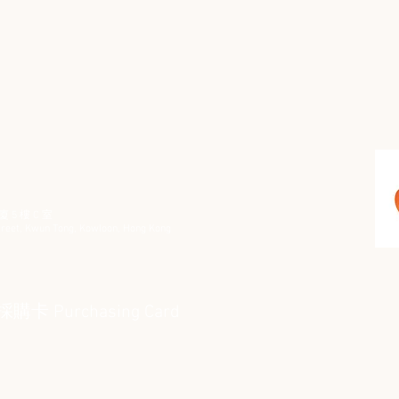
 5 樓 C 室
 Street, Kwun Tong, Kowloon, Hong Kong
Purchasing Card