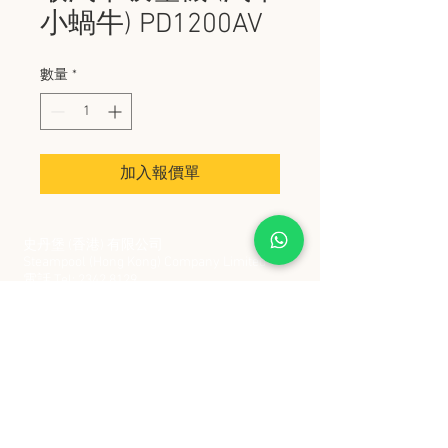
小蝸牛) PD1200AV
數量
*
加入報價單
史丹堡 (香港) 有限公司
Steampool (Hong Kong) Company Limited
電話 Tel:
2342 8129
​傳真 Fax:
2342 8449
地址 Address: 九龍觀塘創業街 2 號美亞工業
大廈 5 樓 C 室
Flat 5C, Meyer Industrial Building, 2 Chong Yip
Street, Kwun Tong, Kowloon, Hong Kong