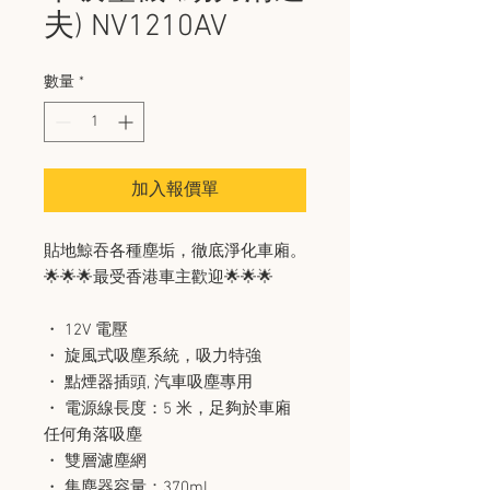
夫) NV1210AV
數量
*
加入報價單
貼地鯨吞各種塵垢，徹底淨化車廂。
🌟🌟🌟最受香港車主歡迎🌟🌟🌟
・ 12V 電壓
・ 旋風式吸塵系統，吸力特強
・ 點煙器插頭, 汽車吸塵專用
・ 電源線長度：5 米，足夠於車廂
任何角落吸塵
・ 雙層濾塵網
・ 集塵器容量：370ml