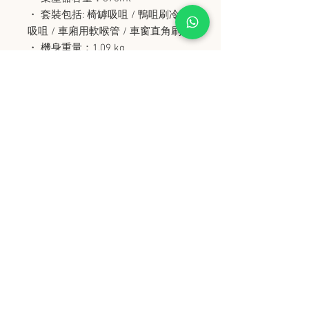
・ 套裝包括: 椅罅吸咀 / 鴨咀刷冷氣
吸咀 / 車廂用軟喉管 / 車窗直角刷頭
・ 機身重量：1.09 kg
史丹堡 (香港) 有限公司
Steampool (Hong Kong) Company Limited
電話 Tel:
2342 8129
​傳真 Fax:
2342 8449
地址 Address: 九龍觀塘創業街 2 號美亞工業
大廈 5 樓 C 室
Flat 5C, Meyer Industrial Building, 2 Chong Yip
Street, Kwun Tong, Kowloon, Hong Kong
接受政府部門及各大型機構採購卡
Purchasing Card
© 2006 by Steampool (Hong Kong) Company
Limited