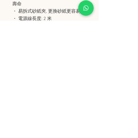
壽命
・ 易拆式砂紙夾, 更換砂紙更容易
・ 電源線長度: 2 米
史丹堡 (香港) 有限公司
Steampool (Hong Kong) Company Limited
電話 Tel:
2342 8129
​傳真 Fax:
2342 8449
地址 Address: 九龍觀塘創業街 2 號美亞工業
大廈 5 樓 C 室
Flat 5C, Meyer Industrial Building, 2 Chong Yip
Street, Kwun Tong, Kowloon, Hong Kong
接受政府部門及各大型機構採購卡
Purchasing Card
© 2006 by Steampool (Hong Kong) Company
Limited