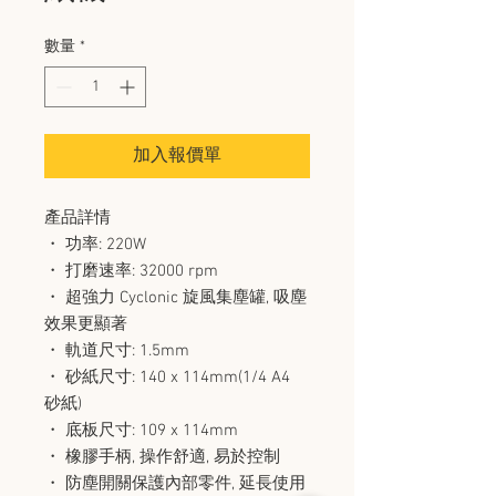
數量
*
加入報價單
產品詳情
・ 功率: 220W
・ 打磨速率: 32000 rpm
・ 超強力 Cyclonic 旋風集塵罐, 吸塵
效果更顯著
・ 軌道尺寸: 1.5mm
・ 砂紙尺寸: 140 x 114mm(1/4 A4
砂紙)
・ 底板尺寸: 109 x 114mm
・ 橡膠手柄, 操作舒適, 易於控制
・ 防塵開關保護內部零件, 延長使用