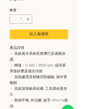
數量
*
加入報價單
產品詳情
・ 高效風冷系統長壽摩打及過載保
護
・ 轉速：0-600 / 3500 rpm, 提供多
用途砂磨及拋光功效
・ 高熱處理及精確切割齒輪, 操作更
暢順
・ 高效滾珠軸承結構, 工具壽命更持
久
・ 附側手柄, 外法蘭, 扳手, M14/16接
頭,