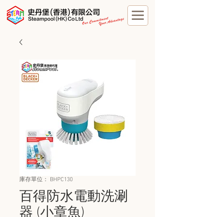
庫存單位： BHPC130
百得防水電動洗涮
器 (小章魚)