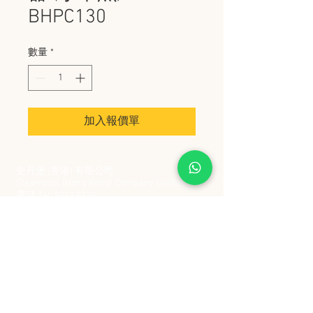
BHPC130
數量
*
加入報價單
史丹堡 (香港) 有限公司
Steampool (Hong Kong) Company Limited
電話 Tel:
2342 8129
​傳真 Fax:
2342 8449
地址 Address: 九龍觀塘創業街 2 號美亞工業
大廈 5 樓 C 室
Flat 5C, Meyer Industrial Building, 2 Chong Yip
Street, Kwun Tong, Kowloon, Hong Kong