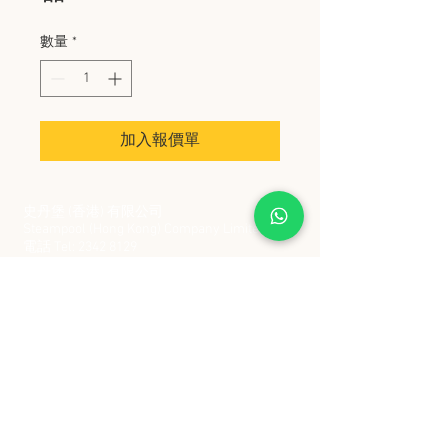
數量
*
加入報價單
史丹堡 (香港) 有限公司
Steampool (Hong Kong) Company Limited
電話 Tel:
2342 8129
​傳真 Fax:
2342 8449
地址 Address: 九龍觀塘創業街 2 號美亞工業
大廈 5 樓 C 室
Flat 5C, Meyer Industrial Building, 2 Chong Yip
Street, Kwun Tong, Kowloon, Hong Kong
接受政府部門及各大型機構採購卡