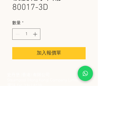
80017-3D
數量
*
加入報價單
史丹堡 (香港) 有限公司
Steampool (Hong Kong) Company Limited
電話 Tel:
2342 8129
​傳真 Fax:
2342 8449
地址 Address: 九龍觀塘創業街 2 號美亞工業
大廈 5 樓 C 室
Flat 5C, Meyer Industrial Building, 2 Chong Yip
Street, Kwun Tong, Kowloon, Hong Kong