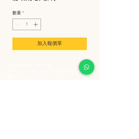
數量
*
加入報價單
史丹堡 (香港) 有限公司
Steampool (Hong Kong) Company Limited
電話 Tel:
2342 8129
​傳真 Fax:
2342 8449
地址 Address: 九龍觀塘創業街 2 號美亞工業
大廈 5 樓 C 室
Flat 5C, Meyer Industrial Building, 2 Chong Yip
Street, Kwun Tong, Kowloon, Hong Kong
接受政府部門及各大型機構採購卡