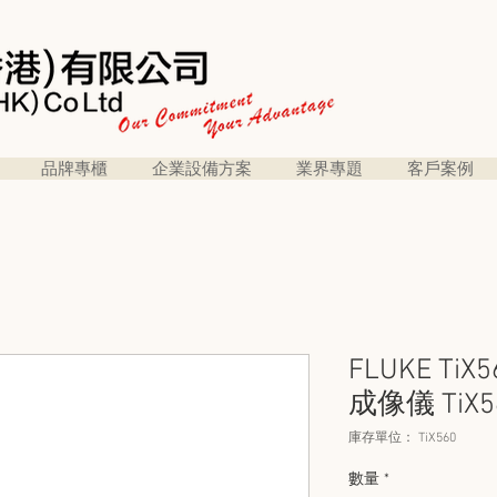
品牌專櫃
企業設備方案
業界專題
客戶案例
FLUKE TiX
成像儀 TiX5
庫存單位： TiX560
數量
*