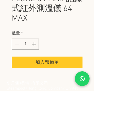
式紅外測溫儀 64
MAX
數量
*
加入報價單
史丹堡 (香港) 有限公司
Steampool (Hong Kong) Company Limited
電話 Tel:
2342 8129
​傳真 Fax:
2342 8449
地址 Address: 九龍觀塘創業街 2 號美亞工業
大廈 5 樓 C 室
Flat 5C, Meyer Industrial Building, 2 Chong Yip
Street, Kwun Tong, Kowloon, Hong Kong