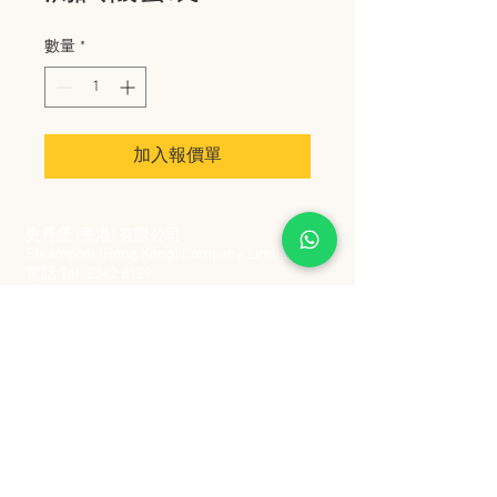
數量
*
加入報價單
史丹堡 (香港) 有限公司
Steampool (Hong Kong) Company Limited
電話 Tel:
2342 8129
​傳真 Fax:
2342 8449
地址 Address: 九龍觀塘創業街 2 號美亞工業
大廈 5 樓 C 室
Flat 5C, Meyer Industrial Building, 2 Chong Yip
Street, Kwun Tong, Kowloon, Hong Kong
接受政府部門及各大型機構採購卡