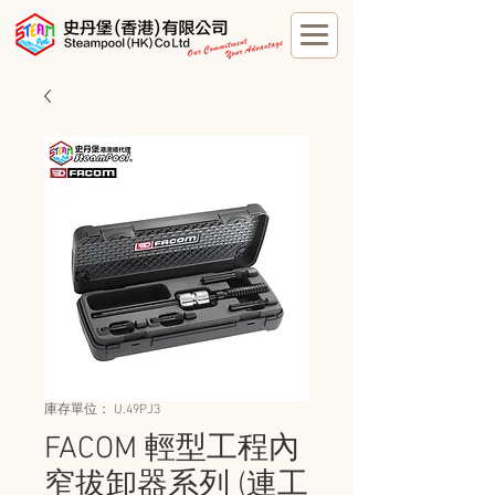
庫存單位： U.49PJ3
FACOM 輕型工程內
窄拔卸器系列 (連工