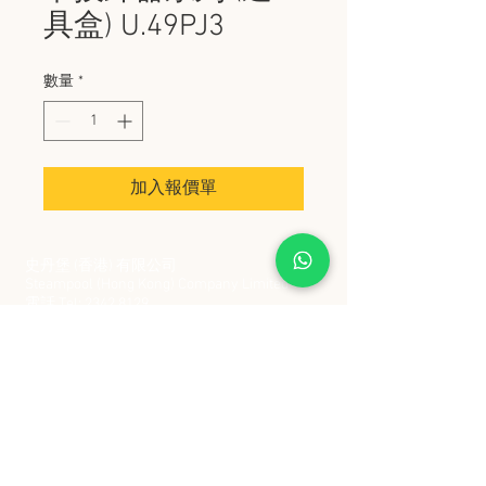
具盒) U.49PJ3
數量
*
加入報價單
史丹堡 (香港) 有限公司
Steampool (Hong Kong) Company Limited
電話 Tel:
2342 8129
​傳真 Fax:
2342 8449
地址 Address: 九龍觀塘創業街 2 號美亞工業
大廈 5 樓 C 室
Flat 5C, Meyer Industrial Building, 2 Chong Yip
Street, Kwun Tong, Kowloon, Hong Kong