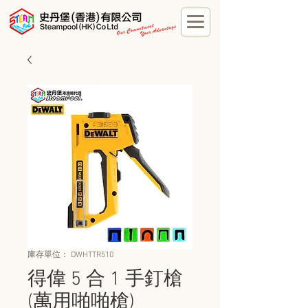
庫存單位： DWHTTR510
得偉 5 合 1 手釘槍
(萬用啪啪槍)