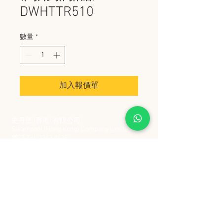
DWHTTR510
數量
*
加入報價單
史丹堡 (香港) 有限公司
Steampool (Hong Kong) Company Limited
電話 Tel:
2342 8129
​傳真 Fax:
2342 8449
地址 Address: 九龍觀塘創業街 2 號美亞工業
大廈 5 樓 C 室
Flat 5C, Meyer Industrial Building, 2 Chong Yip
Street, Kwun Tong, Kowloon, Hong Kong