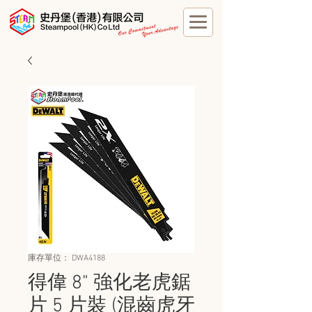
庫存單位： DWA4188
得偉 8" 強化老虎鋸
片 5 片裝 (混齒虎牙