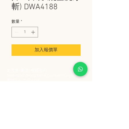
斬) DWA4188
數量
*
加入報價單
史丹堡 (香港) 有限公司
Steampool (Hong Kong) Company Limited
電話 Tel:
2342 8129
​傳真 Fax:
2342 8449
地址 Address: 九龍觀塘創業街 2 號美亞工業
大廈 5 樓 C 室
Flat 5C, Meyer Industrial Building, 2 Chong Yip
Street, Kwun Tong, Kowloon, Hong Kong