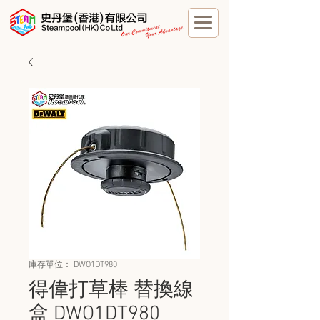
庫存單位： DWO1DT980
得偉打草棒 替換線
盒 DWO1DT980