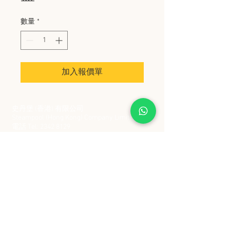
數量
*
加入報價單
史丹堡 (香港) 有限公司
Steampool (Hong Kong) Company Limited
電話 Tel:
2342 8129
​傳真 Fax:
2342 8449
地址 Address: 九龍觀塘創業街 2 號美亞工業
大廈 5 樓 C 室
Flat 5C, Meyer Industrial Building, 2 Chong Yip
Street, Kwun Tong, Kowloon, Hong Kong
接受政府部門及各大型機構採購卡