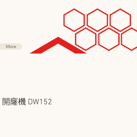
More
W 開窿機 DW152