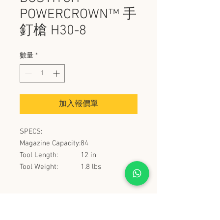
POWERCROWN™ 手
釘槍 H30-8
數量
*
加入報價單
SPECS:
Magazine Capacity:
84
Tool Length:
12 in
Tool Weight:
1.8 lbs
史丹堡 (香港) 有限公司
Steampool (Hong Kong) Company Limited
電話 Tel:
2342 8129